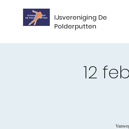
IJsvereniging De
Polderputten
12 fe
Vanweg