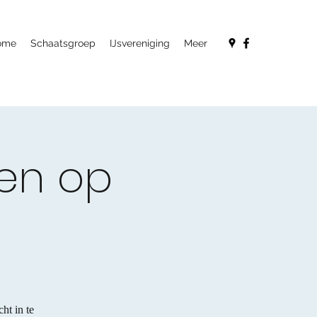
ome
Schaatsgroep
IJsvereniging
Meer
sen op
t in te