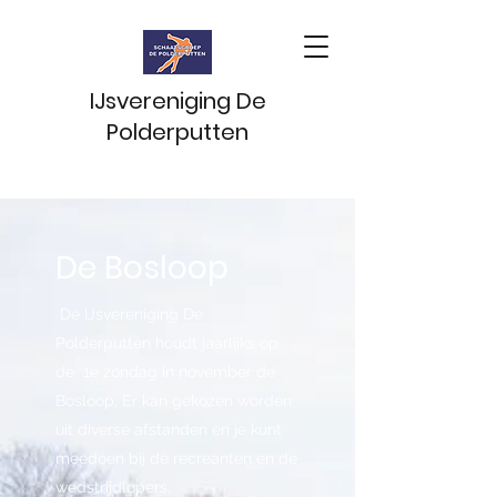
IJsvereniging De
Polderputten
De Bosloop
De IJsvereniging De
Polderputten houdt jaarlijks op
de 1e zondag in november de
Bosloop. Er kan gekozen worden
uit diverse afstanden en je kunt
meedoen bij de recreanten en de
wedstrijdlopers.