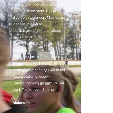
Tevens is er voor de scholen een
scholenklassement. Er zijn
diverse categorieën: Meisjes en
jongens in diverse
leeftijdsgroepen, maar alleen
basisschool.
Dames en heren.
Parcours:
Er is een 1 km, 2.5 km en een 5
km parcour. (verhard/onverhard)
Inschrijven vanaf 12:30 uur in het
Polderputten gebouw.
Hanetangerweg 5a 9561 PE Ter
Apel. Tel.:
(0599) 58 31 39
Afstanden